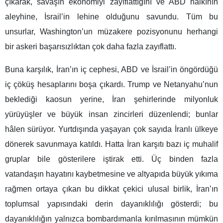
çıkarak, savaşın ekonomiyi zayıflattığını ve ABD halkının
aleyhine, İsrail’in lehine olduğunu savundu. Tüm bu
unsurlar, Washington’un müzakere pozisyonunu herhangi
bir askeri başarısızlıktan çok daha fazla zayıflattı.
Buna karşılık, İran’ın iç cephesi, ABD ve İsrail’in öngördüğü
iç çöküş hesaplarını boşa çıkardı. Trump ve Netanyahu’nun
beklediği kaosun yerine, İran şehirlerinde milyonluk
yürüyüşler ve büyük insan zincirleri düzenlendi; bunlar
hâlen sürüyor. Yurtdışında yaşayan çok sayıda İranlı ülkeye
dönerek savunmaya katıldı. Hatta İran karşıtı bazı iç muhalif
gruplar bile gösterilere iştirak etti. Üç binden fazla
vatandaşın hayatını kaybetmesine ve altyapıda büyük yıkıma
rağmen ortaya çıkan bu dikkat çekici ulusal birlik, İran’ın
toplumsal yapısındaki derin dayanıklılığı gösterdi; bu
dayanıklılığın yalnızca bombardımanla kırılmasının mümkün