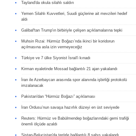
Tayland'da okula silahlı saldırı
Yemen Silahlı Kuvvetleri, Suudi güçlerine ait mevzileri hedef
aldı
Galibaf'tan Trump'ın birbiriyle çelişen açıklamalarına tepki
Muhsin Rızai: Hürmüz Boğazı’nda ikinci bir koridorun
açılmasına asla izin vermeyeceğiz
Türkiye ve 7 ülke Siyonist İsrail'i kınadı
Kirman eyaletinde Mossad bağlantılı 21 ajan yakalandı
İran ile Azerbaycan arasında spor alanında işbirliği protokolü
imzalanacak
Pakistan'dan “Hürmüz Boğazı” açıklaması
İran Ordusu’nun savaşa hazırlık düzeyi en üst seviyede
Reuters: Hürmüz ve Babülmendep boğazlarındaki gemi trafiği
önemli ölçüde azaldı
Sistan-Belucistan'da terörle bağlantılı 8 şahıs yakalandı