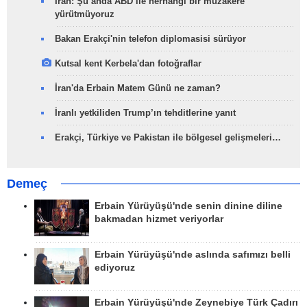
İran: Şu anda ABD ile herhangi bir müzakere
yürütmüyoruz
Bakan Erakçi'nin telefon diplomasisi sürüyor
Kutsal kent Kerbela'dan fotoğraflar
İran'da Erbain Matem Günü ne zaman?
İranlı yetkiliden Trump’ın tehditlerine yanıt
Erakçi, Türkiye ve Pakistan ile bölgesel gelişmeleri…
Demeç
Erbain Yürüyüşü'nde senin dinine diline
bakmadan hizmet veriyorlar
Erbain Yürüyüşü'nde aslında safımızı belli
ediyoruz
Erbain Yürüyüşü'nde Zeynebiye Türk Çadırı