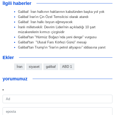
İlgili haberler
Galibaf: İran halkının haklarının kabulünden başka yol yok
Galibaf İran'ın Çin Özel Temsilcisi olarak atandı
Galibaf: İran halkı boyun eğmeyecek
İranlı milletvekili: Devrim Lideri'nin açıkladığı 10 şart
müzakerelerin kırmızı çizgisidir
Galibaf'tan "Hürmüz Boğazı’nda yeni denge" vurgusu
Galibaf'tan "Ulusal Fars Körfezi Günü" mesajı
Galibaf'tan Trump'ın “İran'ın petrol altyapısı” iddiasına yanıt
Ekler
İran
siyaset
galibaf
ABD 1
yorumunuz