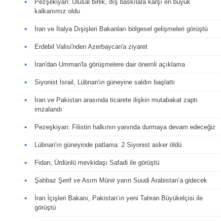
Pezşekiyan: Ulusal birlik, dış baskılara karşı en büyük
kalkanımız oldu
İran ve İtalya Dışişleri Bakanları bölgesel gelişmeleri görüştü
Erdebil Valisi'nden Azerbaycan'a ziyaret
İran'dan Umman'la görüşmelere dair önemli açıklama
Siyonist İsrail, Lübnan'ın güneyine saldırı başlattı
İran ve Pakistan arasında ticarete ilişkin mutabakat zaptı
imzalandı
Pezeşkiyan: Filistin halkının yanında durmaya devam edeceğiz
Lübnan'ın güneyinde patlama: 2 Siyonist asker öldü
Fidan, Ürdünlü mevkidaşı Safadi ile görüştü
Şahbaz Şerif ve Asım Münir yarın Suudi Arabistan’a gidecek
İran İçişleri Bakanı, Pakistan’ın yeni Tahran Büyükelçisi ile
görüştü