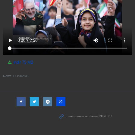
indir
75 MB
News ID
1902611