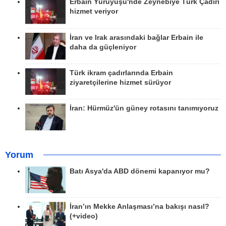
Erbain Yürüyüşü'nde Zeynebiye Türk Çadırı
hizmet veriyor
İran ve Irak arasındaki bağlar Erbain ile
daha da güçleniyor
Türk ikram çadırlarında Erbain
ziyaretçilerine hizmet sürüyor
İran: Hürmüz'ün güney rotasını tanımıyoruz
Yorum
Batı Asya'da ABD dönemi kapanıyor mu?
İran’ın Mekke Anlaşması’na bakışı nasıl?
(+video)