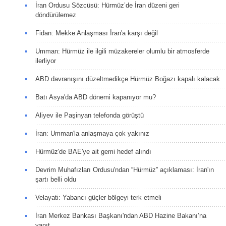
İran Ordusu Sözcüsü: Hürmüz’de İran düzeni geri
döndürülemez
Fidan: Mekke Anlaşması İran'a karşı değil
Umman: Hürmüz ile ilgili müzakereler olumlu bir atmosferde
ilerliyor
ABD davranışını düzeltmedikçe Hürmüz Boğazı kapalı kalacak
Batı Asya'da ABD dönemi kapanıyor mu?
Aliyev ile Paşinyan telefonda görüştü
İran: Umman'la anlaşmaya çok yakınız
Hürmüz'de BAE'ye ait gemi hedef alındı
Devrim Muhafızları Ordusu'ndan “Hürmüz” açıklaması: İran'ın
şartı belli oldu
Velayati: Yabancı güçler bölgeyi terk etmeli
İran Merkez Bankası Başkanı'ndan ABD Hazine Bakanı’na
yanıt