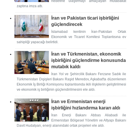
hedefine ulaştırmayı amaçlayan mutabakat
zaptına imza attı.
İran ve Pakistan ticari işbirliğini
güçlendirecek
İslamabad kentinin İran-Pakistan Ortak
Ekonomik ve Ticaret Komitesi Toplantısına ev
sahipliği yapacağı belirtidi.
İran ve Türkmenistan, ekonomik
işbirliğini güçlendirme konusunda
mutabık kaldı
İran Yol ve Şehircilik Bakanı Ferzane Sadık ile
Türkmenistan Dışişleri Bakanı Raşid Meredov, Aşkabat'ta düzenlenen
Ekonomik İş Birliği Komisyonu toplantısında ikili ilişkilerin geliştirilmesi
ve ekonomik iş birliğinin güçlendirilmesini ele aldı.
İran ve Ermenistan enerji
işbirliğini hızlandırma kararı aldı
İran Enerji Bakanı Abbas Aliabadi ile
Ermenistan Bölgesel Yönetim ve Altyapı Bakanı
Davit Hudatyan, enerji alanındaki ortak projeleri ele aldı.