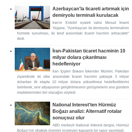
Azerbaycan'la ticareti artırmak için
demiryolu terminali kurulacak
İran'ın Erdebil eyaleti valisi Mesud İmami
Yegane, "Azerbaycan ile demiryolu terminalinin
hizmete sunulması, iki taraf arasındaki ticaret hacmini artıracaktır"
dedi.
İran-Pakistan ticaret hacminin 10
milyar dolara çıkarılması
hedefleniyor
İran İçişleri Bakanı İskender Mümini, Pakistan
ziyaretinde iki ülke arasındaki ticaret hacmini yaklaşık 3 milyar
dolardan ilk etapta 10 milyar dolara yükseltmeyi hedeflediklerini
belirterek, sınır altyapısının geliştirilmesinin görüşmelerin ana gündem
maddelerinden biri olacağını söyledi.
National Interest'ten Hürmüz
Boğazı analizi: Alternatif rotalar
sonuçsuz olur
ABD merkezli National Interest dergisi, Hürmüz
Boğazı’nın stratejik önemini inceleyen kapsamlı bir rapor yayımladı.