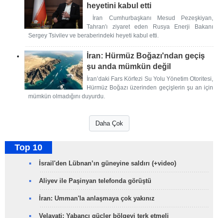
heyetini kabul etti
İran Cumhurbaşkanı Mesud Pezeşkiyan,
Tahran'ı ziyaret eden Rusya Enerji Bakanı
Sergey Tsivilev ve beraberindeki heyeti kabul etti.
İran: Hürmüz Boğazı'ndan geçiş
şu anda mümkün değil
İran’daki Fars Körfezi Su Yolu Yönetim Otoritesi,
Hürmüz Boğazı üzerinden geçişlerin şu an için
mümkün olmadığını duyurdu.
Daha Çok
Top 10
İsrail'den Lübnan’ın güneyine saldırı (+video)
Aliyev ile Paşinyan telefonda görüştü
İran: Umman'la anlaşmaya çok yakınız
Velayati: Yabancı güçler bölgeyi terk etmeli