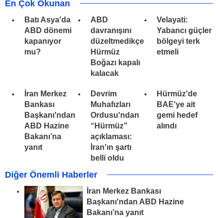
En Çok Okunan
Batı Asya'da
ABD
Velayati:
ABD dönemi
davranışını
Yabancı güçler
kapanıyor
düzeltmedikçe
bölgeyi terk
mu?
Hürmüz
etmeli
Boğazı kapalı
kalacak
İran Merkez
Devrim
Hürmüz'de
Bankası
Muhafızları
BAE'ye ait
Başkanı'ndan
Ordusu'ndan
gemi hedef
ABD Hazine
“Hürmüz”
alındı
Bakanı’na
açıklaması:
yanıt
İran'ın şartı
belli oldu
Diğer Önemli Haberler
İran Merkez Bankası
Başkanı'ndan ABD Hazine
Bakanı’na yanıt