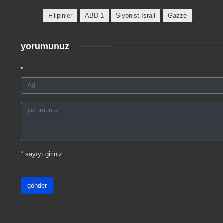
Filipinler
ABD 1
Siyonist İsrail
Gazze
yorumunuz
*
sayıyı giriniz
gönder