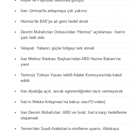
Aliyev ile Paşinyan telefonda görüştü
İran: Umman'la anlaşmaya çok yakınız
Hürmüz'de BAE'ye ait gemi hedef alındı
Devrim Muhafızları Ordusu'ndan “Hürmüz” açıklaması: İran'ın
şartı belli oldu
Velayati: Yabancı güçler bölgeyi terk etmeli
İran Merkez Bankası Başkanı'ndan ABD Hazine Bakanı’na
yanıt
Terörsüz Türkiye Yasası teklifi Adalet Komisyonu'nda kabul
edildi
İran diyaloğa açık, ancak egemenliğinden taviz vermeyecek
İran’ın Mekke Anlaşması’na bakışı nasıl?(+video)
İran Devrim Muhafızları: ABD ve İsrail, İran’a karşı hedeflerine
ulaşamadı
Yemen’den Suudi Arabistan’a misilleme uyarısı: Ablukaya