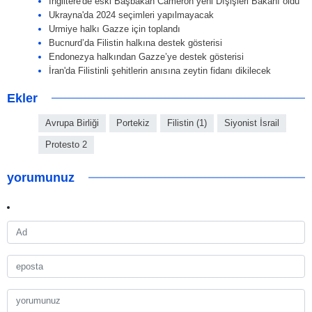
İngiltere'de eski Başbakan Cameron yeni Dışişleri Bakanı oldu
Ukrayna'da 2024 seçimleri yapılmayacak
Urmiye halkı Gazze için toplandı
Bucnurd’da Filistin halkına destek gösterisi
Endonezya halkından Gazze’ye destek gösterisi
İran'da Filistinli şehitlerin anısına zeytin fidanı dikilecek
Ekler
Avrupa Birliği
Portekiz
Filistin (1)
Siyonist İsrail
Protesto 2
yorumunuz