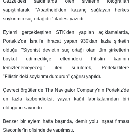
Gazze'deki saldırılarda ölen sivillerin fotoğrafları
yapıştırılarak, "Apartheid'den kazanç sağlayan herkes
soykırımın suç ortağıdır." ifadesi yazıldı.
Eylemi gerçekleştiren STK'den yapılan açıklamalarda,
Portekiz'de İsrail'e ihracat yapan 930'dan fazla şirketin
olduğu, "Siyonist devletin suç ortağı olan tüm şirketlerin
boykot edilmedikçe ellerindeki Filistin kanının
temizlenemeyeceği" ileri sürülerek, Portekizlilere
"Filistin'deki soykırımı durdurun" çağrısı yapıldı.
Çevreci örgütler de Tha Navigator Company'nin Portekiz'de
en fazla karbondioksit yayan kağıt fabrikalarından biri
olduğunu savundu.
Benzer bir eylem hafta başında, demir yolu inşaat firması
Steconfer'in ofisinde de yapılmıştı.