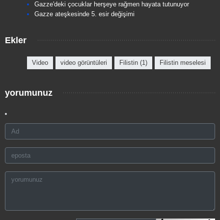
Gazze'deki çocuklar herşeye rağmen hayata tutunuyor
Gazze ateşkesinde 5. esir değişimi
Ekler
Video
video görüntüleri
Filistin (1)
Filistin meselesi
yorumunuz