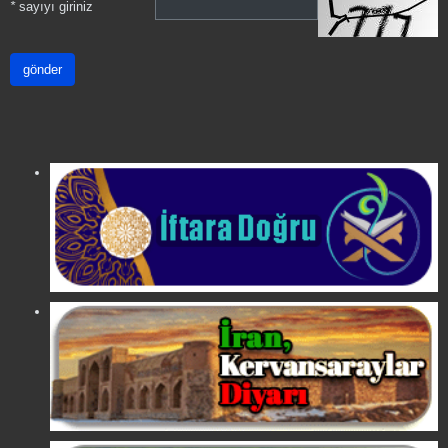
*
sayıyı giriniz
gönder