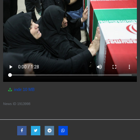
indir
10 MB
News ID
1913998