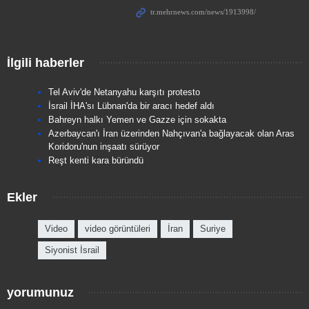
İlgili haberler
Tel Aviv'de Netanyahu karşıtı protesto
İsrail İHA'sı Lübnan'da bir aracı hedef aldı
Bahreyn halkı Yemen ve Gazze için sokakta
Azerbaycan'ı İran üzerinden Nahçıvan'a bağlayacak olan Aras
Koridoru'nun inşaatı sürüyor
Reşt kenti kara büründü
Ekler
Video
video görüntüleri
İran
Suriye
Siyonist İsrail
yorumunuz