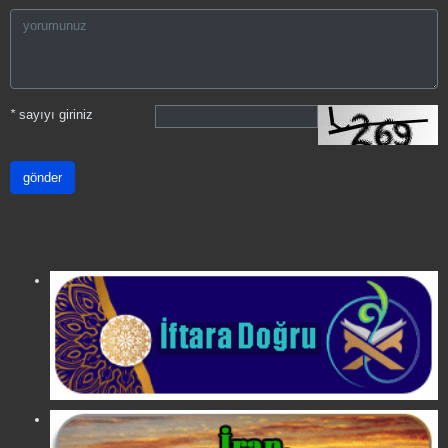
*
sayıyı giriniz
gönder