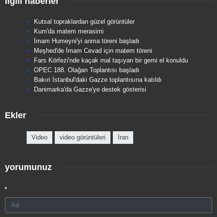
İlgili haberler
Kutsal topraklardan güzel görüntüler
Kum'da matem merasimi
İmam Humeyni'yi anma töreni başladı
Meşhed'de İmam Cevad için matem töreni
Fars Körfezi'nde kaçak mal taşıyan bir gemi el konuldu
OPEC 188. Olağan Toplantısı başladı
Bakıri İstanbul'daki Gazze toplantısına katıldı
Danimarka'da Gazze'ye destek gösterisi
Ekler
Video
video görüntüleri
İran
yorumunuz