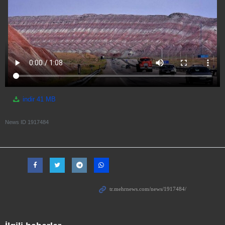
indir
41 MB
News ID
1917484