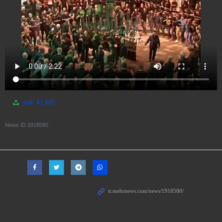
indir
41 MB
News ID
1918580