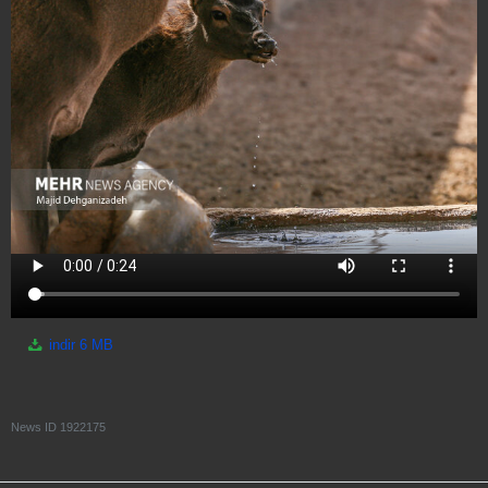
indir
6 MB
News ID
1922175