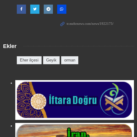
Ekler
Eher ilçesi
Geyik
orman