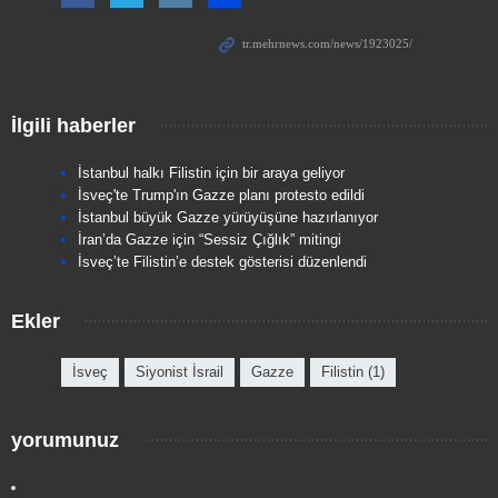
İlgili haberler
İstanbul halkı Filistin için bir araya geliyor
İsveç'te Trump'ın Gazze planı protesto edildi
İstanbul büyük Gazze yürüyüşüne hazırlanıyor
İran’da Gazze için “Sessiz Çığlık” mitingi
İsveç’te Filistin’e destek gösterisi düzenlendi
Ekler
İsveç
Siyonist İsrail
Gazze
Filistin (1)
yorumunuz