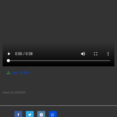
indir
13 MB
News ID
1923025