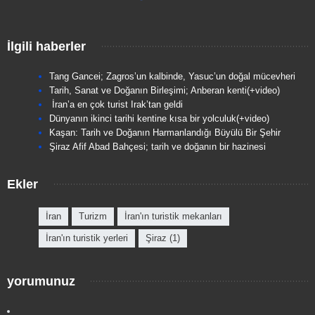
İlgili haberler
Tang Gancei; Zagros’un kalbinde, Yasuc’un doğal mücevheri
Tarih, Sanat ve Doğanın Birleşimi; Anberan kenti(+video)
İran’a en çok turist Irak’tan geldi
Dünyanın ikinci tarihi kentine kısa bir yolculuk(+video)
Kaşan: Tarih ve Doğanın Harmanlandığı Büyülü Bir Şehir
Şiraz Afif Abad Bahçesi; tarih ve doğanın bir hazinesi
Ekler
İran
Turizm
İran'ın turistik mekanları
İran'ın turistik yerleri
Şiraz (1)
yorumunuz