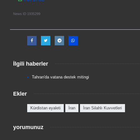
News ID
1935299
İlgili haberler
Tahran'da vatana destek mitingi
Ekler
Kürdistan eyaleti
İran
İran Silahlı Kuvvetleri
yorumunuz