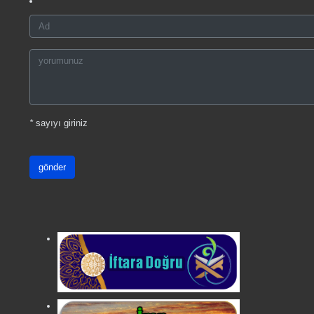
*
sayıyı giriniz
gönder