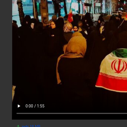
indir
18 MB