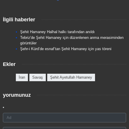
İlgili haberler
Şehit Hamaney Halhal halkı tarafından anıldı
Tebriz'de Şehit Hamaney için düzenlenen anma merasiminden
görüntüler
Şehr-i Kürd’de esnaf’tan Şehit Hamaney için yas töreni
Ekler
İran
Savaş
Şehit Ayetullah Hamaney
yorumunuz