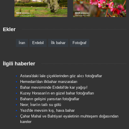
Ekler
İran
Erdebil
İlk bahar
Fotoğraf
İlgili haberler
Astara'daki lale çiçeklerinden göz alıcı fotoğraflar
Hemedan'dan ilkbahar manzaraları
Bahar mevsiminde Erdebil'de kar yağışı!
Kuzey Horasan'ın en güzel bahar fotoğrafları
Baharın gelişini yansıtan fotoğraflar
Neor; İran'ın tatlı su gölü
Yezd'de mevsim kış, hava bahar
Çahar Mahal ve Bahtiyari eyaletinin muhteşem doğasından
kareler