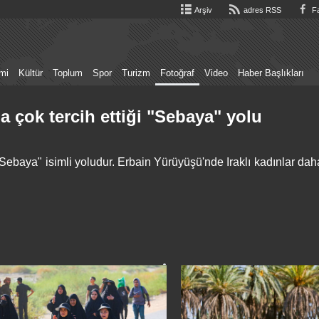
Arşiv
adres RSS
Fa
mi
Kültür
Toplum
Spor
Turizm
Fotoğraf
Video
Haber Başlıkları
 çok tercih ettiği "Sebaya" yolu
"Sebaya" isimli yoludur. Erbain Yürüyüşü'nde Iraklı kadınlar dah