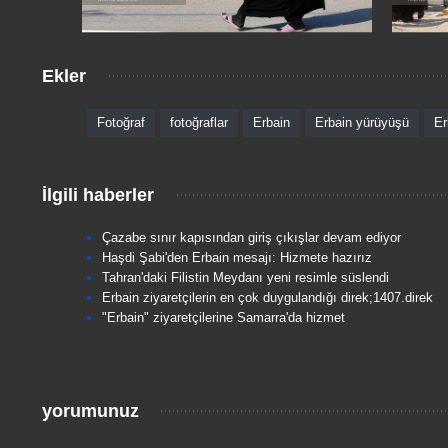
Ekler
Fotoğraf
fotoğraflar
Erbain
Erbain yürüyüşü
Er
İlgili haberler
Çazabe sınır kapısından giriş çıkışlar devam ediyor
Haşdi Şabi'den Erbain mesajı: Hizmete hazırız
Tahran'daki Filistin Meydanı yeni resimle süslendi
Erbain ziyaretçilerin en çok duygulandığı direk;1407.direk
"Erbain" ziyaretçilerine Samarra'da hizmet
yorumunuz