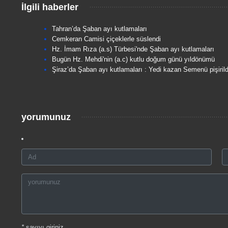
İlgili haberler
Tahran’da Şaban ayı kutlamaları
Cemkeran Camisi çiçeklerle süslendi
Hz. İmam Rıza (a.s) Türbesi'nde Şaban ayı kutlamaları
Bugün Hz. Mehdi'nin (a.c) kutlu doğum günü yıldönümü
Şiraz’da Şaban ayı kutlamaları : Yedi kazan Semenü pişirild
yorumunuz
*
sayıyı giriniz