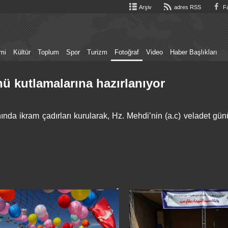
Arşiv
adres RSS
Fa
mi
Kültür
Toplum
Spor
Turizm
Fotoğraf
Video
Haber Başlıkları
nü kutlamalarına hazırlanıyor
da ikram çadırları kurularak, Hz. Mehdi’nin (a.c) veladet gün