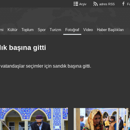
Arşiv
adres RSS
Fa
mi
Kültür
Toplum
Spor
Turizm
Fotoğraf
Video
Haber Başlıkları
ık başına gitti
atandaşlar seçimler için sandık başına gitti.