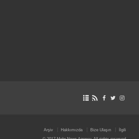
Arşiv
Hakkımızda
Bize Ulaşın
İlgili
© 2017 Mehr News Agency. All rights reserved