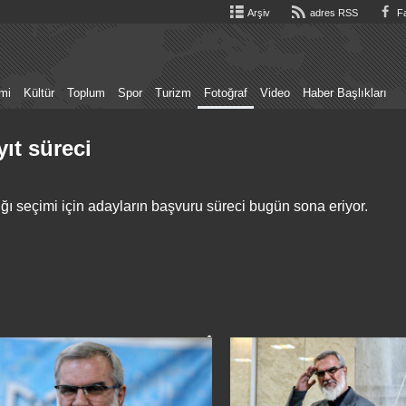
Arşiv
adres RSS
Fa
mi
Kültür
Toplum
Spor
Turizm
Fotoğraf
Video
Haber Başlıkları
ıt süreci
 seçimi için adayların başvuru süreci bugün sona eriyor.