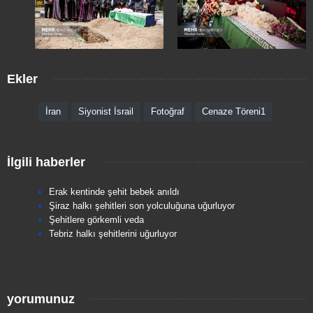
Ekler
İran
Siyonist İsrail
Fotoğraf
Cenaze Töreni1
İlgili haberler
Erak kentinde şehit bebek anıldı
Şiraz halkı şehitleri son yolculuğuna uğurluyor
Şehitlere görkemli veda
Tebriz halkı şehitlerini uğurluyor
yorumunuz