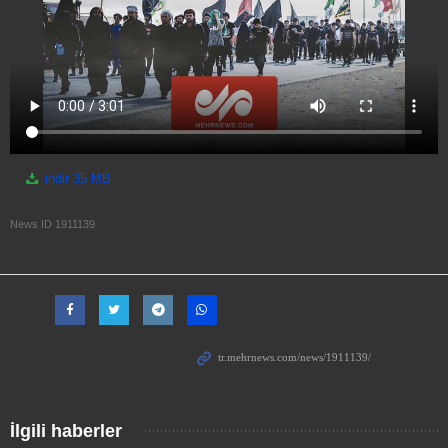
indir
35 MB
News ID
1911139
İlgili haberler