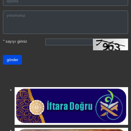
*
sayıyı giriniz
gönder