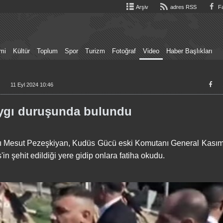
Arşiv
adres RSS
Fa
mi
Kültür
Toplum
Spor
Turizm
Fotoğraf
Video
Haber Başlıkları
11 Eyl 2024 10:46
aygı duruşunda bulundu
nı Mesut Pezeşkiyan, Kudüs Gücü eski Komutanı General Kası
 şehit edildiği yere gidip onlara fatiha okudu.