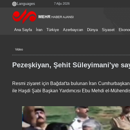
7 Ağu 2026
Ana Sayfa
İran
Türkiye
Azerbaycan
Dünya
Siyaset
Ekono
Video
Pezeşkiyan, Şehit Süleyimani'ye s
Resmi ziyaret için Bağdat'ta bulunan İran Cumhurbaşka
ile Haşdi Şabi Başkan Yardımcısı Ebu Mehdi el-Mühendis'in