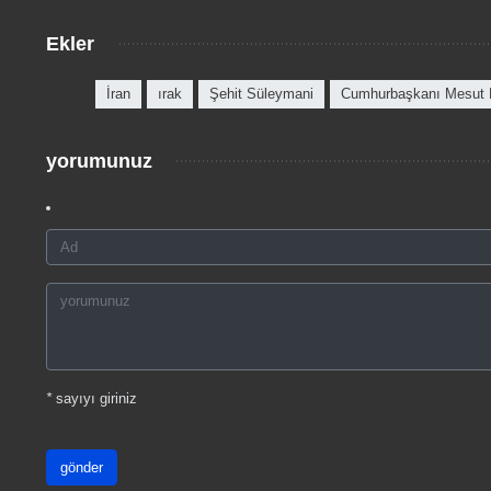
Ekler
İran
ırak
Şehit Süleymani
Cumhurbaşkanı Mesut 
yorumunuz
*
sayıyı giriniz
gönder