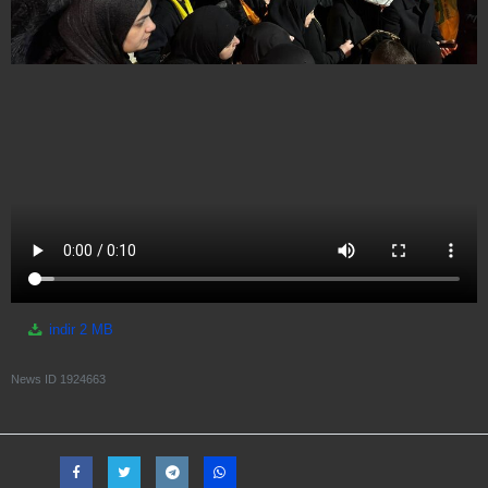
indir
2 MB
News ID
1924663