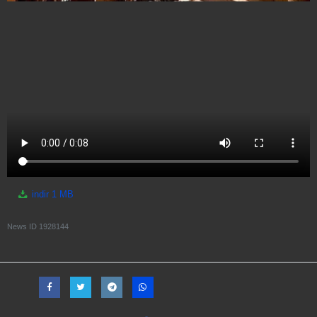
indir
1 MB
News ID
1928144