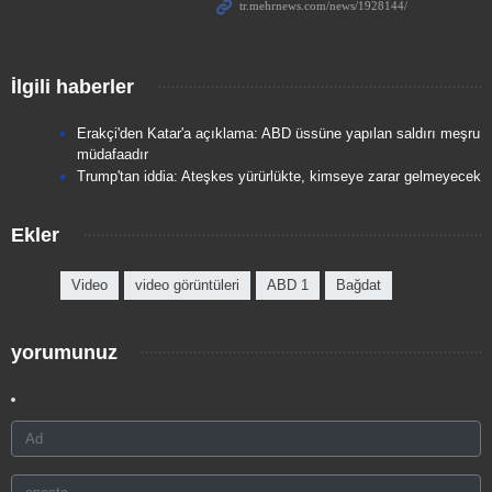
İlgili haberler
Erakçi'den Katar'a açıklama: ABD üssüne yapılan saldırı meşru
müdafaadır
Trump'tan iddia: Ateşkes yürürlükte, kimseye zarar gelmeyecek
Ekler
Video
video görüntüleri
ABD 1
Bağdat
yorumunuz