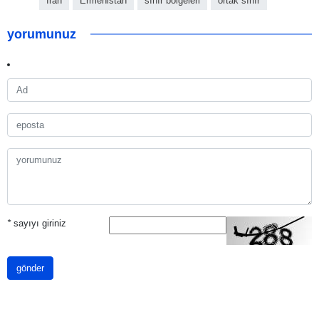
İran
Ermenistan
sınır bölgeleri
ortak sınır
yorumunuz
*
sayıyı giriniz
gönder