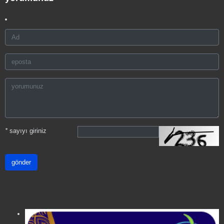
*
sayıyı giriniz
gönder