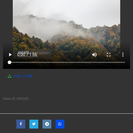
indir
11 MB
News ID
1931102