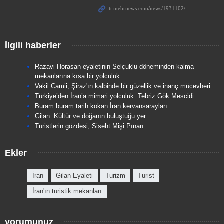
İlgili haberler
Razavi Horasan eyaletinin Selçuklu döneminden kalma
mekanlarına kısa bir yolculuk
Vakil Camii; Şiraz'ın kalbinde bir güzellik ve inanç mücevheri
Türkiye’den İran’a mimari yolculuk: Tebriz Gök Mescidi
Buram buram tarih kokan İran kervansarayları
Gilan: Kültür ve doğanın buluştuğu yer
Turistlerin gözdesi; Siseht Mişi Pınarı
Ekler
İran
Gilan Eyaleti
Turizm
Turist
İran'ın turistik mekanları
yorumunuz