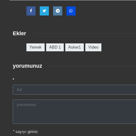
Ekler
Yemek
ABD 1
Asker1
Video
yorumunuz
*
sayıyı giriniz