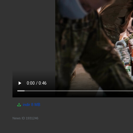
indir
8 MB
News ID
1931246