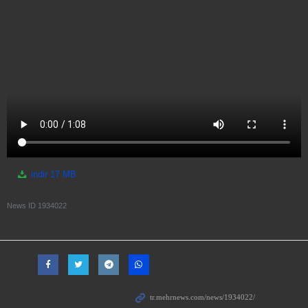
indir
17 MB
News ID
1934022