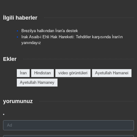
İlgili haberler
Brezilya halkından İran'a destek
Irak Asaib-i Ehli Hak Hareketi: Tehditler karşısında İran'ın
yanındayız
Ekler
İran
Hindistan
video görüntüleri
Ayetullah Hamanei
Ayetullah Hamaney
yorumunuz