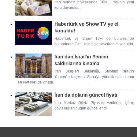
İran serbest piyasasında Türk Lirası’nın yeni
kuru duyuruldu.
Habertürk ve Show TV'ye el
konuldu!
Habertürk ve Show Tv'yi de bünyesinde
bulunduran Can Holding'e savcılıkla el konuldu.
İran'dan İsrail'in Yemen
saldırılarına kınama
İran Dışişleri Bakanlığı, Siyonist İsrail'in
Yemen'in başkenti Sana'ya yönelik saldırılarını
en sert şekilde kınadı.
İran'da doların güncel fiyatı
İran Merkez Döviz Piyasası verilerine göre,
döviz kurları bugün güncellendi.