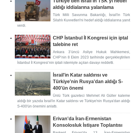
Türkiye'den İsrail'in TSK'yı hedef
aldığı iddialarına yalanlama
Türk Milli Savunma Bakanlığı, İsrail'in Türk
Silahlı Kuvvetleri'ni hedef aldığı iddialarına yanıt
verdi.
CHP İstanbul İl Kongresi için iptal
talebine ret
Ankara 3’üncü Asliye Hukuk Mahkemesi,
CHP’nin 8 Ekim 2023 tarihinde gerçekleştirilen
İstanbul İl Kongresi’nin iptali istemiyle açılan davayı reddetti.
İsrail'in Katar saldırısı ve
Türkiye'nin Rusya'dan aldığı S-
400'ün önemi
Ünlü Türk gazeteci Mehmet Ali Güller kaleme
aldığı bir yazıda İsrail'in Katar saldırısı ve Türkiye'nin Rusya'dan aldığı
S-400'ün önemini anlattı.
Erivan'da İran-Ermenistan
Konsolosluk İstişare Toplantısı
Başkent Erivan'da 13. İran-Ermenistan