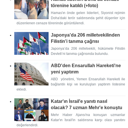
törenine katıldı (+foto)
Hamas'ın önde gelen liderleri, Siyonist rejimin
Doha'daki terör saldırısında şehit düşenler için
düzenlenen cenaze töreninde görüntülendi.
Japonya'da 206 milletvekilinden
Filistin'i tanıma çağrısı
Japonya’da 206 milletvekili, hükümete Filistin
Devleti’ni tanıma çağrısında bulundu.
ABD'den Ensarullah Hareketi'ne
yeni yaptırım
ABD yönetimi, Yemen Ensarullah Hareketi ile
bağlantılı kişi ve kuruluşları yaptırım listesine
ekledi.
Katar'ın İsrail'e yanıtı nasıl
olacak? 7 uzman Mehr'e konuştu
Mehr Haber Ajansı'na konuşan uzmanlar
Katar'ın İsrail'in saldırısna karşı olası yanıtını
değerlendirdi.