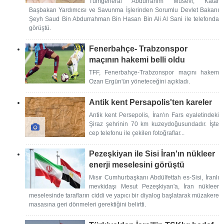
Tümgeneral Abdurrahim Musevi, Katar
Başbakan Yardımcısı ve Savunma İşlerinden Sorumlu Devlet Bakanı
Şeyh Saud Bin Abdurrahman Bin Hasan Bin Ali Al Sani ile telefonda
görüştü.
Fenerbahçe- Trabzonspor
maçının hakemi belli oldu
TFF, Fenerbahçe-Trabzonspor maçını hakem
Ozan Ergün'ün yöneteceğini açıkladı.
Antik kent Persapolis'ten kareler
Antik kent Persepolis, İran'ın Fars eyaletindeki
Şiraz şehrinin 70 km kuzeydoğusundadır. İşte
cep telefonu ile çekilen fotoğraflar...
Pezeşkiyan ile Sisi İran'ın nükleer
enerji meselesini görüştü
Mısır Cumhurbaşkanı Abdülfettah es-Sisi, İranlı
mevkidaşı Mesut Pezeşkiyan'a, İran nükleer
meselesinde tarafların ciddi ve yapıcı bir diyalog başlatarak müzakere
masasına geri dönmeleri gerektiğini belirtti.