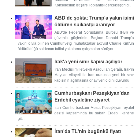
Konsolosluk İstişare Toplantısı gerçekleştirildi.
ABD'de şokta: Trump'a yakın isimi
öldüren suikastçı aranıyor
ABD'de Federal Soruşturma Bürosu (FBI) ve
güvenlik güçlerinin, Başkan Donald Trump'a
yakınlığıyla bilinen Cumhuriyetçi muhafazakar aktivist Charlie Kirk'ün
öldürüldüğü saldırının failini yakalama çalışmaları sürüyor.
Irak'a yeni sınır kapısı açılıyor
İran Meclisi milletvekili Asadullah Çeraği, Irak'ın
Maysan vilayeti ile İran arasında yeni bir sınır
kapısının açılmasına onay verildiğini duyurdu.
Cumhurbaşkanı Pezeşkiyan'dan
Erdebil eyaletine ziyaret
İran Cumhurbaşkanı Mesut Pezeşkiyan, eyalet
gezisi kapsamında bu sabah Erdebil kentine
gitti.
İran'da TL'nin bugünkü fiyatı