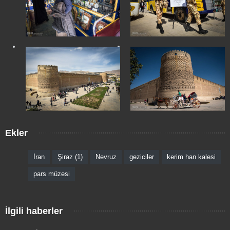
Ekler
İran
Şiraz (1)
Nevruz
geziciler
kerim han kalesi
pars müzesi
İlgili haberler