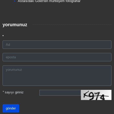
Astara'daki Gölet'ten muhteşem fotoğraflar
yorumunuz
*
sayıyı giriniz
gönder