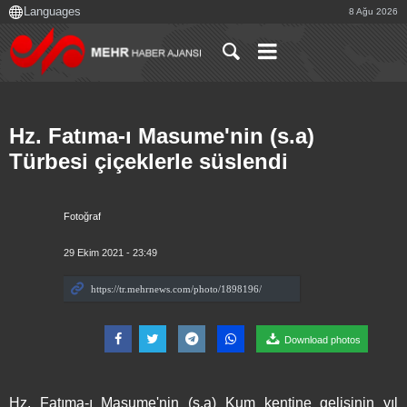
8 Ağu 2026
Hz. Fatıma-ı Masume'nin (s.a)
Türbesi çiçeklerle süslendi
Fotoğraf
29 Ekim 2021 - 23:49
Download photos
Hz. Fatıma-ı Masume'nin (s.a) Kum kentine gelişinin yıl