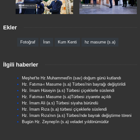
Ekler
Fotoğraf
İran
Kum Kenti
hz masume (s.a)
İlgili haberler
Meşhet'te Hz.Muhammed'in (sav) doğum günü kutlandı
Hz. Fatıma-ı Masume (s.a) Türbesi'nin bayrağı değiştirildi
Hz. İmam Hüseyin (a.s) Türbesi çiçeklerle süslendi
Hz. Fatıma-ı Masume (s.a)Türbesi ziyarete açıldı
Hz. İmam Ali (a.s) Türbesi siyaha büründü
Hz. İmam Rıza (s.a) türbesi çiçeklerle süslendi
Hz. İmam Rıza'nın (a.s) Türbesi'nde bayrak değiştirme töreni
Bugün Hz. Zeynep'in (s.a) veladet yıldönümüdür