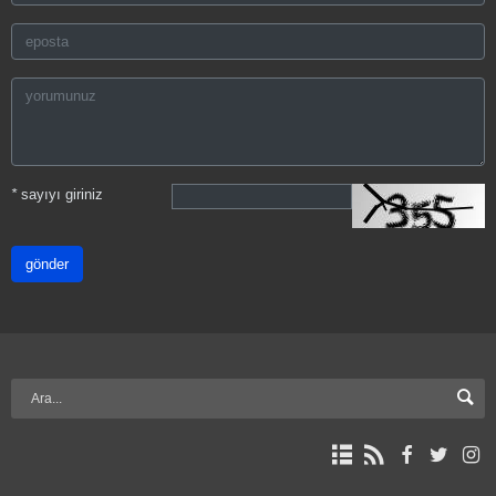
*
sayıyı giriniz
gönder