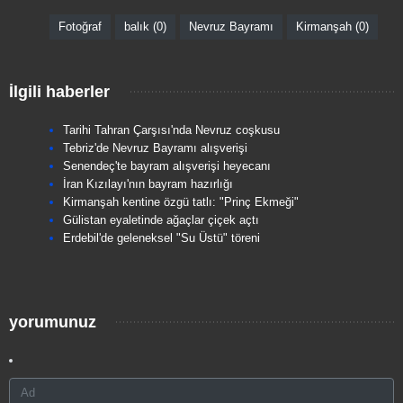
Fotoğraf
balık (0)
Nevruz Bayramı
Kirmanşah (0)
İlgili haberler
Tarihi Tahran Çarşısı'nda Nevruz coşkusu
Tebriz'de Nevruz Bayramı alışverişi
Senendeç'te bayram alışverişi heyecanı
İran Kızılayı'nın bayram hazırlığı
Kirmanşah kentine özgü tatlı: "Prinç Ekmeği"
Gülistan eyaletinde ağaçlar çiçek açtı
Erdebil'de geleneksel "Su Üstü" töreni
yorumunuz