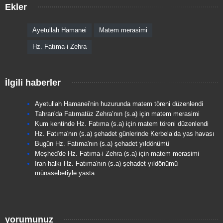
Ekler
Ayetullah Hamanei
Matem merasimi
Hz. Fatıma-i Zehra
İlgili haberler
Ayetullah Hamanei'nin huzurunda matem töreni düzenlendi
Tahran'da Fatımatüz Zehra’nın (s.a) için matem merasimi
Kum kentinde Hz. Fatıma (s.a) için matem töreni düzenlendi
Hz. Fatıma'nın (s.a) şehadet günlerinde Kerbela’da yas havası
Bugün Hz. Fatıma'nın (s.a) şehadet yıldönümü
Meşhed'de Hz. Fatıma-i Zehra (s.a) için matem merasimi
İran halkı Hz. Fatıma'nın (s.a) şehadet yıldönümü
münasebetiyle yasta
yorumunuz