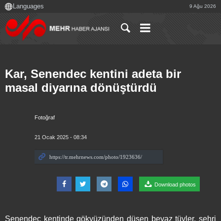
9 Ağu 2026
Kar, Senendec kentini adeta bir
masal diyarına dönüştürdü
Fotoğraf
21 Ocak 2025 - 08:34
Download photos
Senendec kentinde gökyüzünden düşen beyaz tüyler, şehri