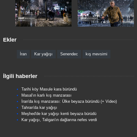
Ekler
İran
Kar yağışı
Senendec
kış mevsimi
İlgili haberler
Tarihi köy Masule kara büründü
Masal'ın karlı kış manzarası
İran'da kış manzarası: Ülke beyaza büründü (+ Video)
Tahran'da kar yağışı
Meşhed'de kar yağışı kenti beyaza bürüdü
Kar yağışı, Taligan'ın dağlarına nefes verdi