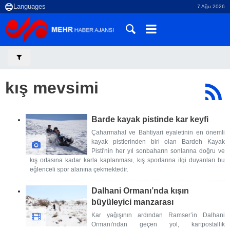
7 Ağu 2026
kış mevsimi
Barde kayak pistinde kar keyfi
Çaharmahal ve Bahtiyari eyaletinin en önemli
kayak pistlerinden biri olan Bardeh Kayak
Pisti'nin her yıl sonbaharın sonlarına doğru ve
kış ortasına kadar karla kaplanması, kış sporlarına ilgi duyanları bu
eğlenceli spor alanına çekmektedir.
Dalhani Ormanı’nda kışın
büyüleyici manzarası
Kar yağışının ardından Ramser’in Dalhani
Ormanı'ndan geçen yol, kartpostallık