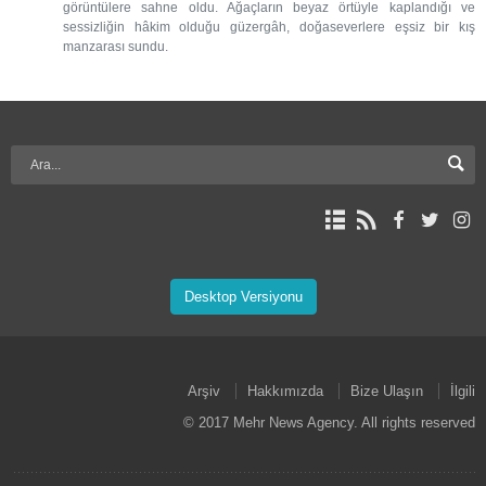
görüntülere sahne oldu. Ağaçların beyaz örtüyle kaplandığı ve
sessizliğin hâkim olduğu güzergâh, doğaseverlere eşsiz bir kış
manzarası sundu.
Desktop Versiyonu
Arşiv
Hakkımızda
Bize Ulaşın
İlgili
© 2017 Mehr News Agency. All rights reserved