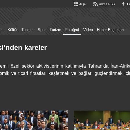
Arşiv
adres RSS
Fa
mi
Kültür
Toplum
Spor
Turizm
Fotoğraf
Video
Haber Başlıkları
si'nden kareler
mli özel sektör aktivistlerinin katılımıyla Tahran'da İran-Afrik
omik ve ticari fırsatları keşfetmek ve bağları güçlendirmek içi