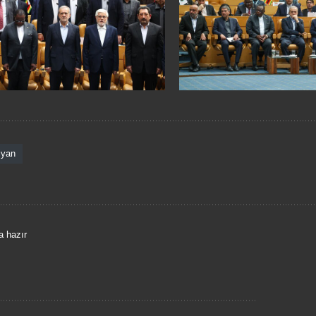
iyan
a hazır