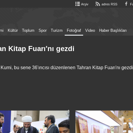
Arşiv
adres RSS
Fa
mi
Kültür
Toplum
Spor
Turizm
Fotoğraf
Video
Haber Başlıkları
n Kitap Fuarı'nı gezdi
mi, bu sene 36'ıncısı düzenlenen Tahran Kitap Fuarı'nı gezdi