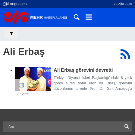
10 Ağu 2026
Ali Erbaş
Ali Erbaş görevini devretti
Türkiye Diyanet İşleri Başkanlığı'ndaki 8 yıllık
görev süresi sona eren Ali Erbaş, görevini
düzenlenen törenle Prof. Dr. Safi Arpaguş'a
devretti.