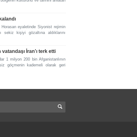
lgenin kültürünü ve tarihini anlatan
kalandı
 Horasan eyaletinde Siyonist rejimin
ı sekiz kişiyi gözaltına aldıklarını
vatandaşı İran'ı terk etti
dar 1 milyon 200 bin Afganistanlının
nsiz göçmenin kademeli olarak geri