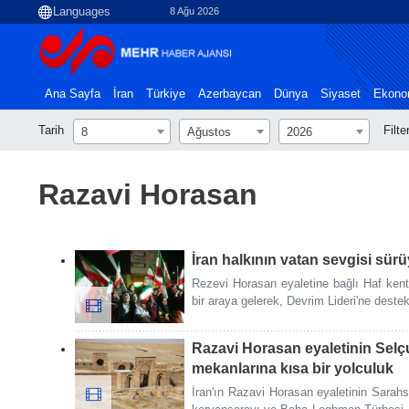
8 Ağu 2026
Ana Sayfa
İran
Türkiye
Azerbaycan
Dünya
Siyaset
Ekono
Tarih
Filte
8
Ağustos
2026
Razavi Horasan
İran halkının vatan sevgisi sür
Rezevi Horasan eyaletine bağlı Haf ken
bir araya gelerek, Devrim Lideri'ne destekle
Razavi Horasan eyaletinin Sel
mekanlarına kısa bir yolculuk
İran'ın Razavi Horasan eyaletinin Sarahs 