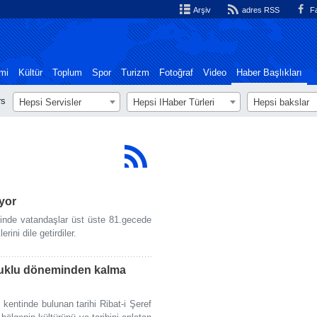
Arşiv
adres RSS
Fa
mi
Kültür
Toplum
Spor
Turizm
Fotoğraf
Video
Haber Başlıkları
rs
Hepsi Servisler
Hepsi اHaber Türleri
Hepsi bakslar
üyor
tinde vatandaşlar üst üste 81.gecede
rini dile getirdiler.
çuklu döneminden kalma
kentinde bulunan tarihi Ribat-i Şeref