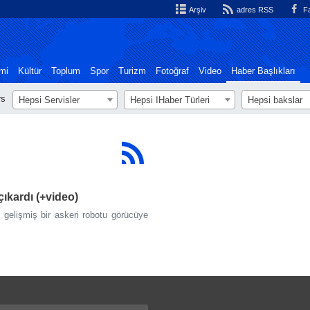
Arşiv
adres RSS
Fa
mi
Kültür
Toplum
Spor
Turizm
Fotoğraf
Video
Haber Başlıkları
rs
Hepsi Servisler
Hepsi اHaber Türleri
Hepsi bakslar
ıkardı (+video)
 gelişmiş bir askeri robotu görücüye