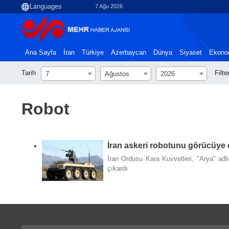
7 Ağu 2026
Ana Sayfa
İran
Türkiye
Azerbaycan
Dünya
Siyaset
Ekono
Tarih
Filte
7
Ağustos
2026
Robot
İran askeri robotunu görücüye ç
İran Ordusu Kara Kuvvetleri, "Arya" adlı
çıkardı