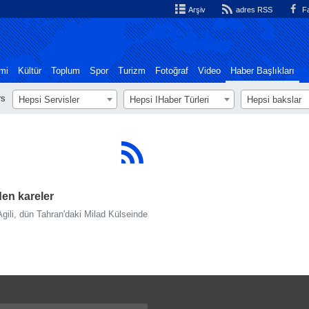
Arşiv
adres RSS
Fa
mi
Kültür
Toplum
Spor
Turizm
Fotoğraf
Video
Haber Başlıkları
rs
Hepsi Servisler
Hepsi اHaber Türleri
Hepsi bakslar
den kareler
Agili, dün Tahran'daki Milad Külseinde