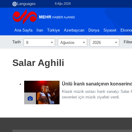
8 Ağu 2026
Ana Sayfa
İran
Türkiye
Azerbaycan
Dünya
Siyaset
Ekono
Tarih
Filte
8
Ağustos
2026
Salar Aghili
Ünlü İranlı sanatçının konserin
Klasik müzik ustası İranlı sanatçı Salar 
sevenleri için müzik ziyafeti verdi.