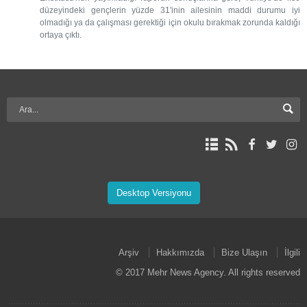
düzeyindeki gençlerin yüzde 31'inin ailesinin maddi durumu iyi
olmadığı ya da çalışması gerektiği için okulu bırakmak zorunda kaldığı
ortaya çıktı.
Desktop Versiyonu
Arşiv
Hakkımızda
Bize Ulaşın
İlgili
© 2017 Mehr News Agency. All rights reserved