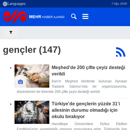
7 Ağu 2026
gençler (147)
Meşhed'de 200 çifte çeyiz desteği
verildi
İran'ın Meşhed kentinde bulunan Aynalar
Toplantı Salonu’nda bir organizasyonla,
düzenlenen bir törende 200 çifte çeyiz desteği verildi.
Türkiye'de gençlerin yüzde 31’i
ailesinin durumu olmadığı için
okulu bırakıyor
Hacettepe Üniversitesi Nüfus Etütleri
Enstitüsü'nün yayımladığı raporun sonuçlarına göre, Türkiye'de lise