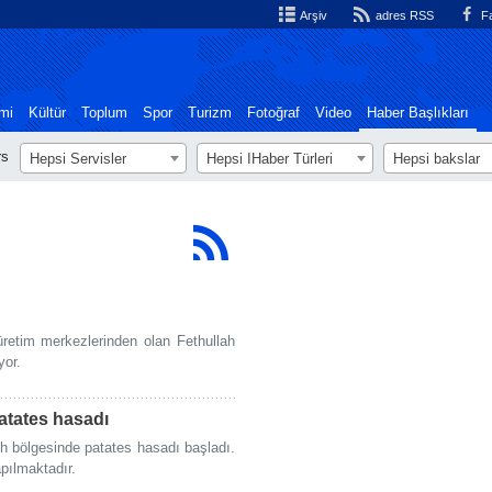
Arşiv
adres RSS
Fa
mi
Kültür
Toplum
Spor
Turizm
Fotoğraf
Video
Haber Başlıkları
rs
Hepsi Servisler
Hepsi اHaber Türleri
Hepsi bakslar
üretim merkezlerinden olan Fethullah
yor.
patates hasadı
uh bölgesinde patates hasadı başladı.
pılmaktadır.