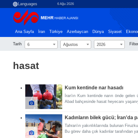
6 Ağu 2026
Ana Sayfa
İran
Türkiye
Azerbaycan
Dünya
Siyaset
Ekono
Tarih
Filte
6
Ağustos
2026
hasat
Kum kentinde nar hasadı
İran'ın Kum kentinde narın önde gelen 
Abad bahçesinde hasat heyecanı yaşanı
Kadınların bilek gücü; İran'da 
Tahran'ın yakınlıklarında bulunan Firuzk
Bu görev daha çok kadınlar tarafından ya