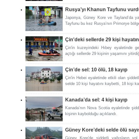
Rusya’yı Khanun Tayfunu vurd
Japonya, Güney Kore ve Tayland’da yak
Tayfunu bu kez Rusya’nın Primorye bölge
Çin'deki sellerde 29 kişi hayatın
Çin'in kuzeyindeki Hıbey eyaletinde g
açtığı sellerde 29 kişinin yaşamını yitirdiği
Çin’de sel: 10 ölü, 18 kayıp
Çin'in Hebei eyaletinde etkili olan şidde
selde 10 kişi hayatını kaybetti, 18 kişi k
Kanada’da sel: 4 kişi kayıp
Kanada’nın Nova Scotia eyaletinde şidd
kişinin kaybolduğu açıklandı.
Güney Kore’deki selde ölü sayısı
Güney Kore'de şiddetli yağışların yo