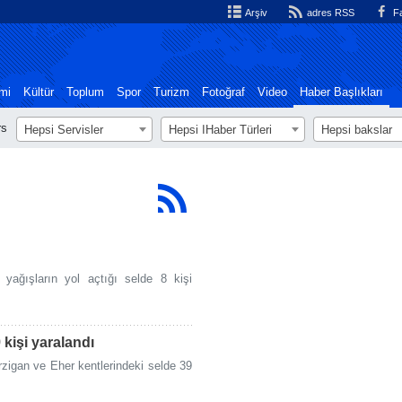
Arşiv
adres RSS
Fa
mi
Kültür
Toplum
Spor
Turizm
Fotoğraf
Video
Haber Başlıkları
rs
Hepsi Servisler
Hepsi اHaber Türleri
Hepsi bakslar
i yağışların yol açtığı selde 8 kişi
kişi yaralandı
zigan ve Eher kentlerindeki selde 39