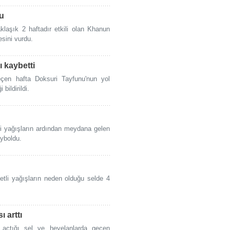
u
laşık 2 haftadır etkili olan Khanun
sini vurdu.
ı kaybetti
eçen hafta Doksuri Tayfunu'nun yol
 bildirildi.
tli yağışların ardından meydana gelen
ayboldu.
etli yağışların neden olduğu selde 4
 arttı
l açtığı sel ve heyelanlarda geçen