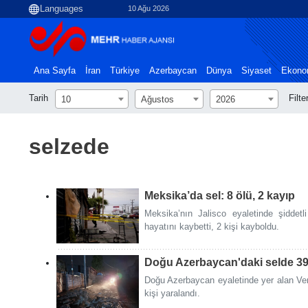
10 Ağu 2026
Ana Sayfa
İran
Türkiye
Azerbaycan
Dünya
Siyaset
Ekono
Tarih
Filte
10
Ağustos
2026
selzede
Meksika’da sel: 8 ölü, 2 kayıp
Meksika’nın Jalisco eyaletinde şiddetl
hayatını kaybetti, 2 kişi kayboldu.
Doğu Azerbaycan'daki selde 39 
Doğu Azerbaycan eyaletinde yer alan Ver
kişi yaralandı.