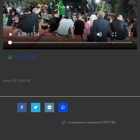
indir
12 MB
News ID
1919740