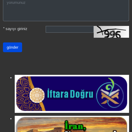
*
sayıyı giriniz
gönder