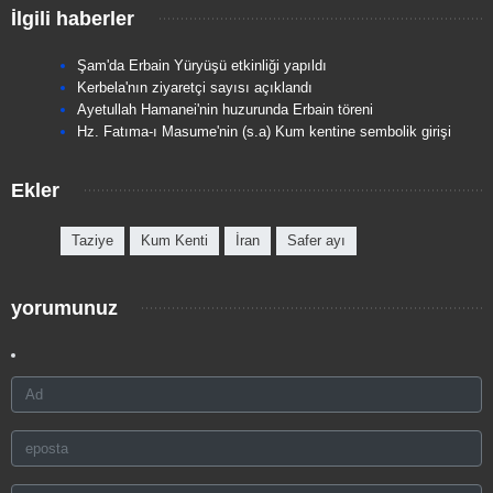
İlgili haberler
Şam'da Erbain Yüryüşü etkinliği yapıldı
Kerbela'nın ziyaretçi sayısı açıklandı
Ayetullah Hamanei'nin huzurunda Erbain töreni
Hz. Fatıma-ı Masume'nin (s.a) Kum kentine sembolik girişi
Ekler
Taziye
Kum Kenti
İran
Safer ayı
yorumunuz