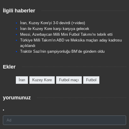
İlgili haberler
İran, Kuzey Kore'yi 3-0 devirdi (+video)
İran ile Kuzey Kore karşı karşıya gelecek
Messi, Azerbaycan Milli Mini Futbol Takımı'nı tebrik etti
Türkiye Milli Takım'ın ABD ve Meksika maçları aday kadrosu
açıklandı
Traktör Sazi'nin şampiyonluğu BM’de gündem oldu
Ekler
İran
Kuzey Kore
Futbol maçı
Futbol
yorumunuz