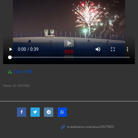
indir
4 MB
News ID
1927602