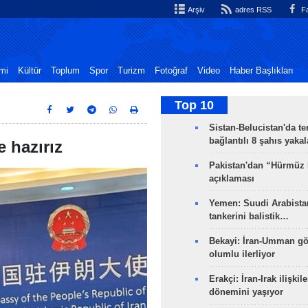
Arşiv
adres RSS
Fa
mi
Kültür
Toplum
Spor
Turizm
Fotoğraf
Video
Haber Başlıkları
Top 10
Sistan-Belucistan'da te
bağlantılı 8 şahıs yaka
e hazırız
Pakistan'dan “Hürmüz
açıklaması
Yemen: Suudi Arabistan
tankerini balistik…
Bekayi: İran-Umman gö
olumlu ilerliyor
Erakçi: İran-Irak ilişkile
dönemini yaşıyor