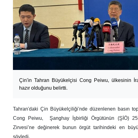
Çin'in Tahran Büyükelçisi Cong Peiwu, ülkesinin İran 
hazır olduğunu belirtti.
Tahran'daki Çin Büyükelçiliği'nde düzenlenen basın to
Cong Peiwu, Şanghay İşbirliği Örgütünün (ŞİÖ) 25.
Zirvesi’ne değinerek bunun örgüt tarihindeki en büy
söyledi.