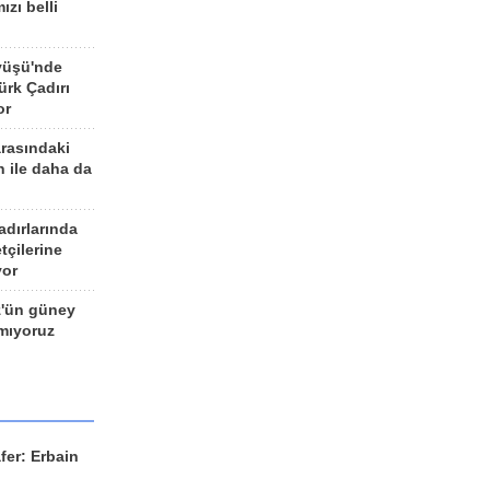
ızı belli
yüşü'nde
rk Çadırı
or
arasındaki
n ile daha da
adırlarında
tçilerine
yor
z'ün güney
ımıyoruz
fer: Erbain
ü