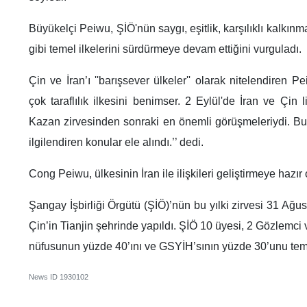
Büyükelçi Peiwu, ŞİÖ'nün saygı, eşitlik, karşılıklı kalkınma
gibi temel ilkelerini sürdürmeye devam ettiğini vurguladı.
Çin ve İran’ı ''barışsever ülkeler'' olarak nitelendiren P
çok taraflılık ilkesini benimser. 2 Eylül'de İran ve Çin l
Kazan zirvesinden sonraki en önemli görüşmeleriydi. Bu g
ilgilendiren konular ele alındı.’’ dedi.
Cong Peiwu, ülkesinin İran ile ilişkileri geliştirmeye hazı
Şangay İşbirliği Örgütü (ŞİÖ)’nün bu yılki zirvesi 31 Ağu
Çin’in Tianjin şehrinde yapıldı. ŞİÖ 10 üyesi, 2 Gözlemci
nüfusunun yüzde 40’ını ve GSYİH’sının yüzde 30’unu tems
News ID
1930102