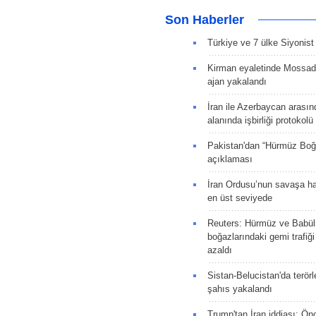
Son Haberler
Türkiye ve 7 ülke Siyonist İ
Kirman eyaletinde Mossad 
ajan yakalandı
İran ile Azerbaycan arasın
alanında işbirliği protokol
Pakistan'dan “Hürmüz Boğ
açıklaması
İran Ordusu’nun savaşa ha
en üst seviyede
Reuters: Hürmüz ve Babü
boğazlarındaki gemi trafiğ
azaldı
Sistan-Belucistan'da terörl
şahıs yakalandı
Trump'tan İran iddiası: Ön