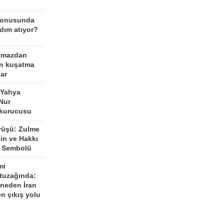
konusunda
dım atıyor?
kmazdan
an kuşatma
ar
 Yahya
Nur
 kurucusu
yüşü: Zulme
şin ve Hakkı
 Sembolü
mi
 tuzağında:
neden İran
n çıkış yolu