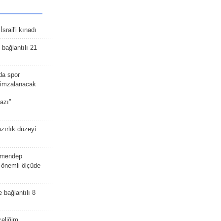
srail'i kınadı
bağlantılı 21
da spor
ü imzalanacak
azı”
zırlık düzeyi
lmendep
i önemli ölçüde
e bağlantılı 8
celiğim