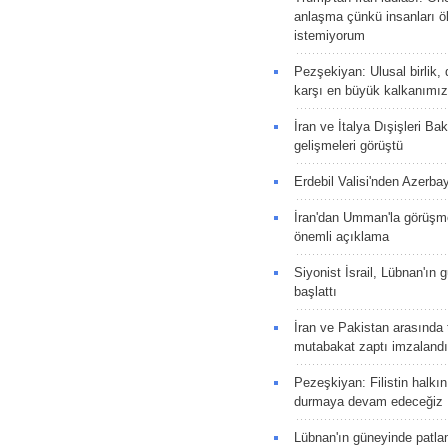
anlaşma çünkü insanları 
istemiyorum
Pezşekiyan: Ulusal birlik, 
karşı en büyük kalkanımız
İran ve İtalya Dışişleri Ba
gelişmeleri görüştü
Erdebil Valisi'nden Azerba
İran'dan Umman'la görüşme
önemli açıklama
Siyonist İsrail, Lübnan'ın 
başlattı
İran ve Pakistan arasında t
mutabakat zaptı imzalandı
Pezeşkiyan: Filistin halkı
durmaya devam edeceğiz
Lübnan'ın güneyinde patla