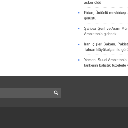
asker öldü
Fidan, Ürdünlü mevkidaşı S
görüştü
Şahbaz Şerif ve Asım Müni
Arabistan’a gidecek
İran İçişleri Bakanı, Pakis
Tahran Büyükelçisi ile gör
Yemen: Suudi Arabistan’a a
tankerini balistik füzelerle