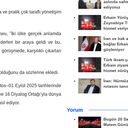
aslında safım
ediyoruz
 ve pratik çok taraflı yönetişim
Erbain Yürü
Zeynebiye Tü
hizmet veriy
eiwu, ''İki ülke gerçek anlamda
İran ve Irak 
iderleri bir araya geldi ve bu,
bağlar Erbai
güçleniyor
örüşmede, karşılıklı çıkarları
Türk ikram ç
Erbain ziyare
hizmet sürü
r olduğunu da sözlerine ekledi.
İran: Hürmü
stos–01 Eylül 2025 tarihlerinde
rotasını tan
 ve 16 Diyalog Ortağı’yla dünya
il ediyor.
Yorum
Bugün 20 Sa
Matem Gün