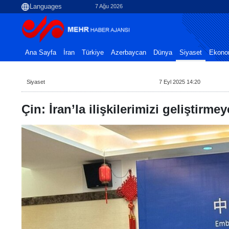
7 Ağu 2026
Ana Sayfa
İran
Türkiye
Azerbaycan
Dünya
Siyaset
Ekono
Siyaset
7 Eyl 2025 14:20
Çin: İran’la ilişkilerimizi geliştirmey