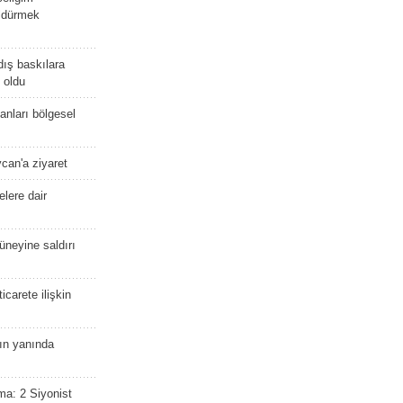
öldürmek
dış baskılara
 oldu
kanları bölgesel
ycan'a ziyaret
lere dair
güneyine saldırı
icarete ilişkin
nın yanında
ma: 2 Siyonist