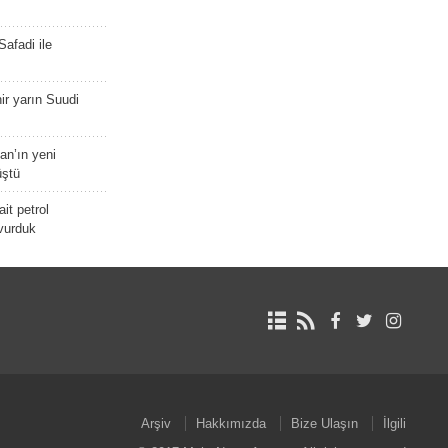
afadi ile
r yarın Suudi
tan’ın yeni
üştü
it petrol
 vurduk
Arşiv
Hakkımızda
Bize Ulaşın
İlgili