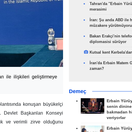
Tahran'da ''Erbain Yürü
merasimi
İran: Şu anda ABD ile 
müzakere yürütmüyoru
Bakan Erakçi'nin telefo
diplomasisi sürüyor
Kutsal kent Kerbela'dan
İran'da Erbain Matem 
zaman?
ile ilişkileri geliştirmeye
Demeç
Erbain Yürü
plantısında konuşan büyükelçi
senin dinine
bakmadan h
 Devlet Başkanları Konseyi
veriyorlar
ük ve verimli zirve olduğunu
Erbain Yürü