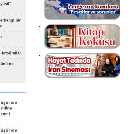
yüşü''
herhangi bir
z
n
 fotoğraflar
Günü ne
yüşü'nde
 diline
izmet
yüşü'nde