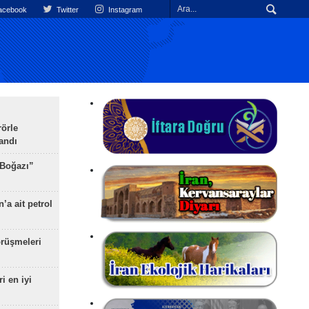
cebook
Twitter
Instagram
rörle
landı
 Boğazı”
’a ait petrol
rüşmeleri
ri en iyi